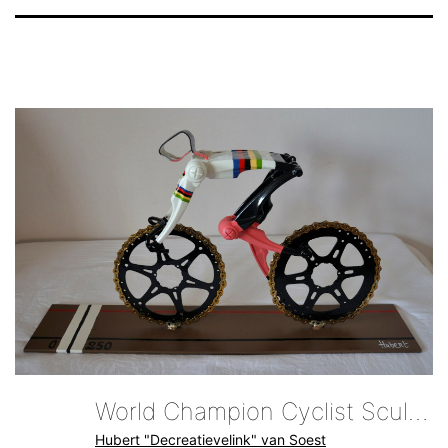
World Champion Cyclist Sculpture Cyclingartist Hubert Decreatievelink Van Soest
Hubert "Decreatievelink" van Soest