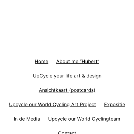
Home
About me “Hubert”
UpCycle your life art & design
Ansichtkaart (postcards)
Upcycle our World Cycling Art Project
Expositie
In de Media
Upcycle our World Cyclingteam
Contact