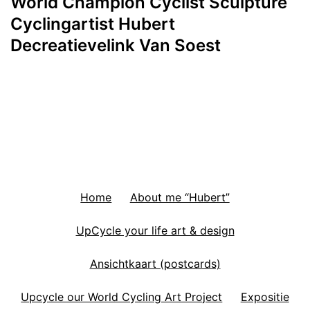
World Champion Cyclist Sculpture
Cyclingartist Hubert
Decreatievelink Van Soest
Home
About me “Hubert”
UpCycle your life art & design
Ansichtkaart (postcards)
Upcycle our World Cycling Art Project
Expositie