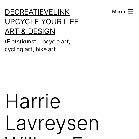
Ga
DECREATIEVELINK
Menu
naar
UPCYCLE YOUR LIFE
de
ART & DESIGN
inhoud
(Fiets)kunst, upcycle art,
cycling art, bike art
Harrie
Lavreysen