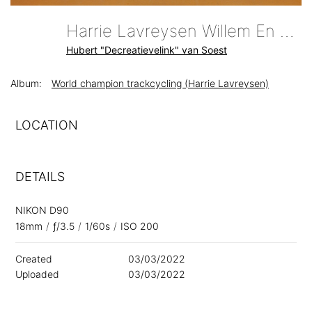
Harrie Lavreysen Willem En Fietskunstenaar Hubert Van Soest Omnisport
Hubert "Decreatievelink" van Soest
Album:
World champion trackcycling (Harrie Lavreysen)
LOCATION
DETAILS
NIKON D90
18mm
/
ƒ/3.5
/
1/60s
/
ISO 200
Created
03/03/2022
Uploaded
03/03/2022