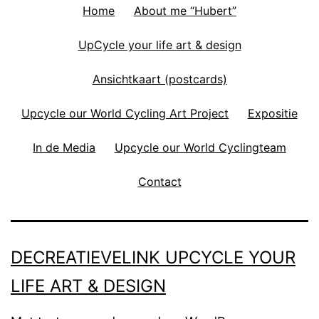
Home
About me “Hubert”
UpCycle your life art & design
Ansichtkaart (postcards)
Upcycle our World Cycling Art Project
Expositie
In de Media
Upcycle our World Cyclingteam
Contact
DECREATIEVELINK UPCYCLE YOUR
LIFE ART & DESIGN