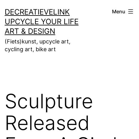
Ga
DECREATIEVELINK
Menu
naar
UPCYCLE YOUR LIFE
de
ART & DESIGN
inhoud
(Fiets)kunst, upcycle art,
cycling art, bike art
Sculpture
Released