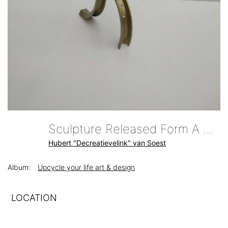
Sculpture Released Form A Circle Bicycle Art Primoz Roglic Telemark Decreatievelink
Hubert "Decreatievelink" van Soest
Album:
Upcycle your life art & design
LOCATION