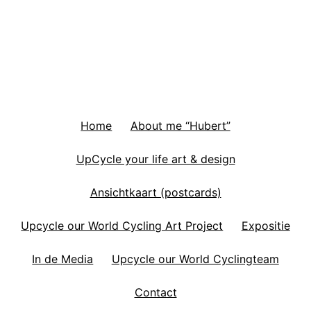
Home
About me “Hubert”
UpCycle your life art & design
Ansichtkaart (postcards)
Upcycle our World Cycling Art Project
Expositie
In de Media
Upcycle our World Cyclingteam
Contact