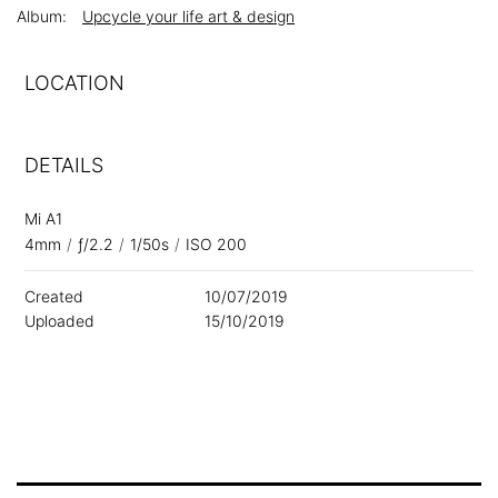
Album:
Upcycle your life art & design
LOCATION
DETAILS
Mi A1
4mm
/
ƒ/2.2
/
1/50s
/
ISO 200
Created
10/07/2019
Uploaded
15/10/2019