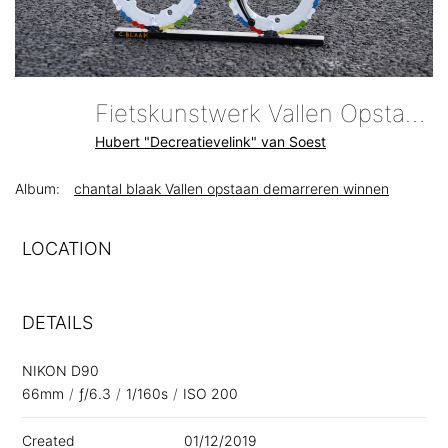
Fietskunstwerk Vallen Opstaan Demarreren Winnen Voor Chantal Blaak Created By Hubert Decreatievelink Van Soest
Hubert "Decreatievelink" van Soest
Album:
chantal blaak Vallen opstaan demarreren winnen
LOCATION
DETAILS
NIKON D90
66mm
/
ƒ/6.3
/
1/160s
/
ISO 200
Created
01/12/2019