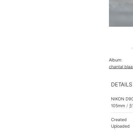
Album:
chantal bla
DETAILS
NIKON D9
105mm
/
ƒ
Created
Uploaded