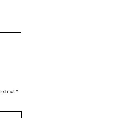
eerd met
*