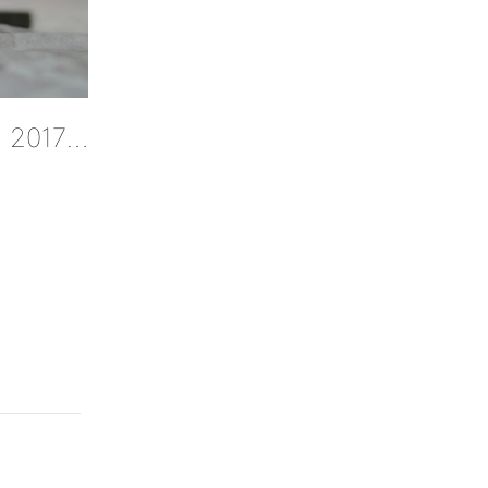
Fietskunstwerk Chantal Blaak WK Bergen 2017 Created By Hubert Van Soest