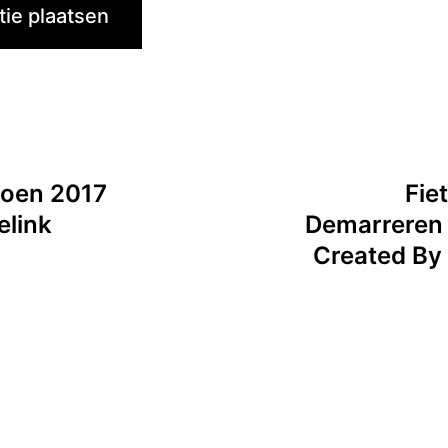
ioen 2017
Fie
elink
Demarreren 
Created By 