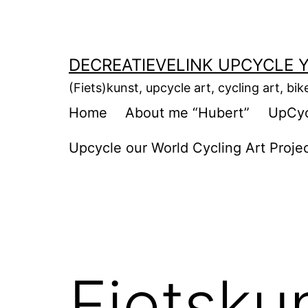
Ga
naar
de
DECREATIEVELINK UPCYCLE Y
inhoud
(Fiets)kunst, upcycle art, cycling art, bik
Home
About me “Hubert”
UpCycl
Upcycle our World Cycling Art Proje
Fietsku