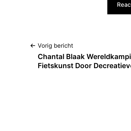
Bericht
Vorig bericht
Chantal Blaak Wereldkamp
navigatie
Fietskunst Door Decreatiev