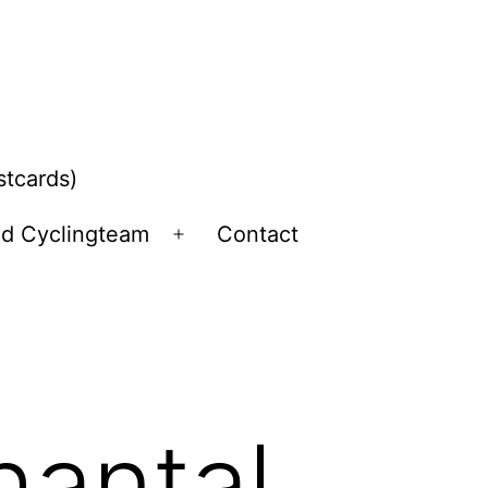
stcards)
ld Cyclingteam
Contact
Open
menu
hantal