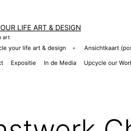
OUR LIFE ART & DESIGN
e art
e your life art & design
Ansichtkaart (po
Open
menu
ct
Expositie
In de Media
Upcycle our Wor
nstwerk C