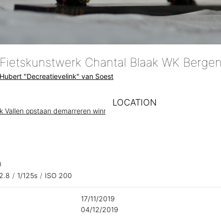
Hubert "Decreatievelink" van Soest
LOCATION
ak Vallen opstaan demarreren winnen
0
/2.8
/
1/125s
/
ISO 200
17/11/2019
04/12/2019