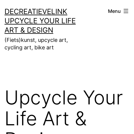
Ga
DECREATIEVELINK
Menu
naar
UPCYCLE YOUR LIFE
de
ART & DESIGN
inhoud
(Fiets)kunst, upcycle art,
cycling art, bike art
Upcycle Your
Life Art &