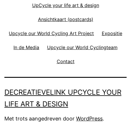
UpCycle your life art & design
Ansichtkaart (postcards)
Upcycle our World Cycling Art Project
Expositie
In de Media
Upcycle our World Cyclingteam
Contact
DECREATIEVELINK UPCYCLE YOUR
LIFE ART & DESIGN
Met trots aangedreven door
WordPress
.