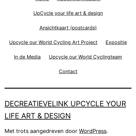
UpCycle your life art & design
Ansichtkaart (postcards)
Upcycle our World Cycling Art Project
Expositie
In de Media
Upcycle our World Cyclingteam
Contact
DECREATIEVELINK UPCYCLE YOUR
LIFE ART & DESIGN
Met trots aangedreven door
WordPress
.