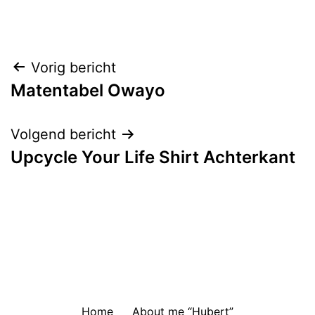
Bericht
Vorig bericht
Matentabel Owayo
navigatie
Volgend bericht
Upcycle Your Life Shirt Achterkant
Home
About me “Hubert”