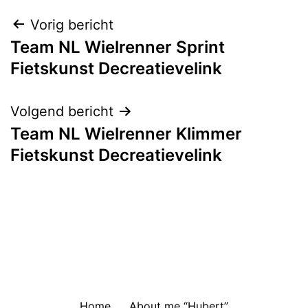
Bericht
Vorig bericht
Team NL Wielrenner Sprint
navigatie
Fietskunst Decreatievelink
Volgend bericht
Team NL Wielrenner Klimmer
Fietskunst Decreatievelink
Home
About me “Hubert”