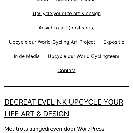
UpCycle your life art & design
Ansichtkaart (postcards)
Upcycle our World Cycling Art Project
Expositie
In de Media
Upcycle our World Cyclingteam
Contact
DECREATIEVELINK UPCYCLE YOUR
LIFE ART & DESIGN
Met trots aangedreven door
WordPress
.