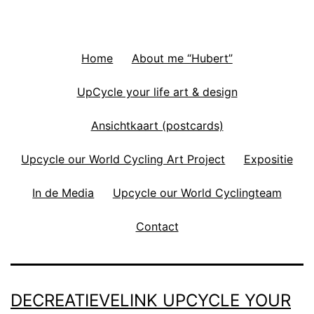
Home
About me “Hubert”
UpCycle your life art & design
Ansichtkaart (postcards)
Upcycle our World Cycling Art Project
Expositie
In de Media
Upcycle our World Cyclingteam
Contact
DECREATIEVELINK UPCYCLE YOUR