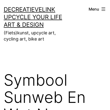
Ga
DECREATIEVELINK
Menu
naar
UPCYCLE YOUR LIFE
de
ART & DESIGN
inhoud
(Fiets)kunst, upcycle art,
cycling art, bike art
Symbool
Sunweb En