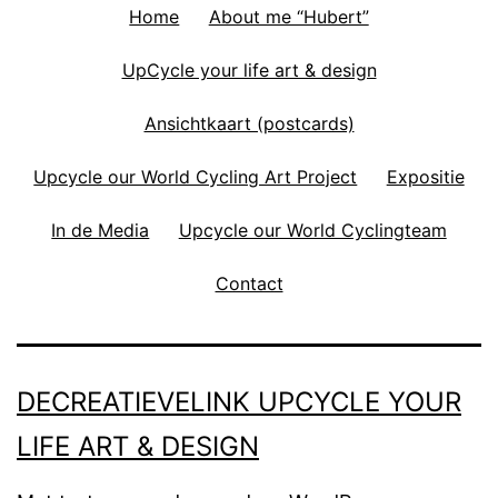
Home
About me “Hubert”
UpCycle your life art & design
Ansichtkaart (postcards)
Upcycle our World Cycling Art Project
Expositie
In de Media
Upcycle our World Cyclingteam
Contact
DECREATIEVELINK UPCYCLE YOUR
LIFE ART & DESIGN