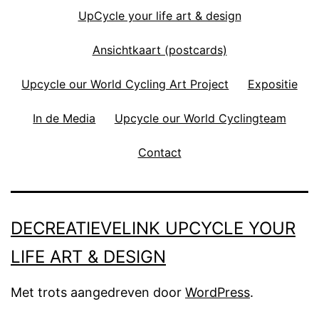
UpCycle your life art & design
Ansichtkaart (postcards)
Upcycle our World Cycling Art Project
Expositie
In de Media
Upcycle our World Cyclingteam
Contact
DECREATIEVELINK UPCYCLE YOUR
LIFE ART & DESIGN
Met trots aangedreven door
WordPress
.