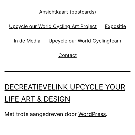
Ansichtkaart (postcards)
Upcycle our World Cycling Art Project
Expositie
In de Media
Upcycle our World Cyclingteam
Contact
DECREATIEVELINK UPCYCLE YOUR
LIFE ART & DESIGN
Met trots aangedreven door
WordPress
.