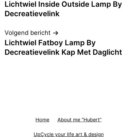
Lichtwiel Inside Outside Lamp By
navigatie
Decreatievelink
Volgend bericht
Lichtwiel Fatboy Lamp By
Decreatievelink Kap Met Daglicht
Home
About me “Hubert”
UpCycle your life art & design