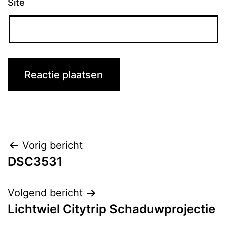
Site
Bericht
Vorig bericht
DSC3531
navigatie
Volgend bericht
Lichtwiel Citytrip Schaduwprojectie