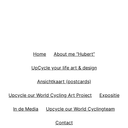
Home
About me “Hubert”
UpCycle your life art & design
Ansichtkaart (postcards)
Upcycle our World Cycling Art Project
Expositie
In de Media
Upcycle our World Cyclingteam
Contact