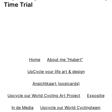
Time Trial
Home
About me “Hubert”
UpCycle your life art & design
Ansichtkaart (postcards)
Upcycle our World Cycling Art Project
Expositie
In de Media
Upcycle our World Cyclingteam