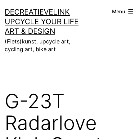
Ga
DECREATIEVELINK
Menu
naar
UPCYCLE YOUR LIFE
de
ART & DESIGN
inhoud
(Fiets)kunst, upcycle art,
cycling art, bike art
G-23T
Radarlove