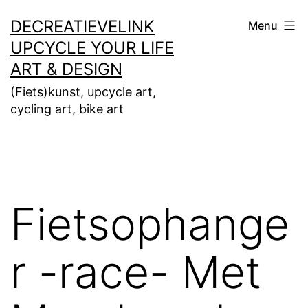
Ga
DECREATIEVELINK
Menu
naar
UPCYCLE YOUR LIFE
de
ART & DESIGN
inhoud
(Fiets)kunst, upcycle art,
cycling art, bike art
Fietsophange
r -race- Met