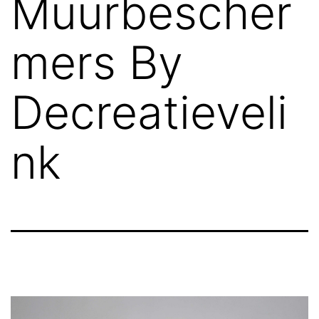
Muurbescher
mers By
Decreatieveli
nk