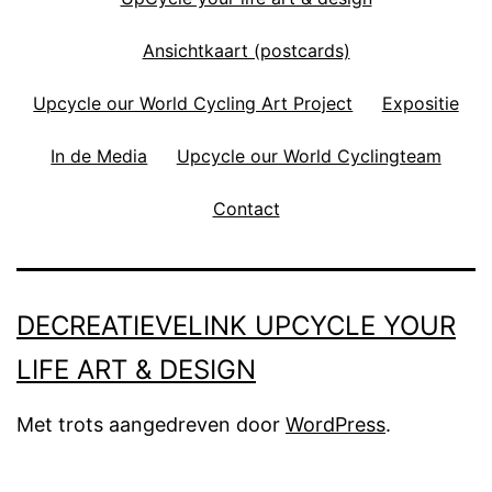
Ansichtkaart (postcards)
Upcycle our World Cycling Art Project
Expositie
In de Media
Upcycle our World Cyclingteam
Contact
DECREATIEVELINK UPCYCLE YOUR
LIFE ART & DESIGN
Met trots aangedreven door
WordPress
.