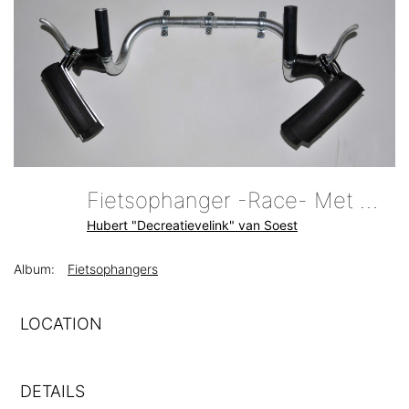
Fietsophanger -race- Met Muurbeschermers By Decreatievelink
Hubert "Decreatievelink" van Soest
Album:
Fietsophangers
LOCATION
DETAILS