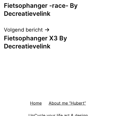
Fietsophanger -race- By
navigatie
Decreatievelink
Volgend bericht
Fietsophanger X3 By
Decreatievelink
Home
About me “Hubert”
UpCycle your life art & design