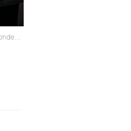
Elke Pijler Is 31 Cm Lang, Het Aantal Seconden Waarmee Tom De Giro Won