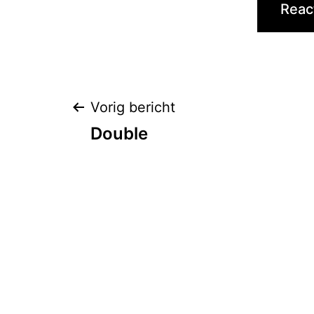
Bericht
Vorig bericht
Double
navigatie