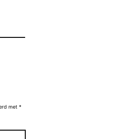
eerd met
*