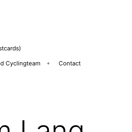
stcards)
ld Cyclingteam
Contact
Open
menu
Cm Lang,