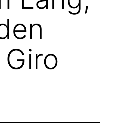
nden
Giro