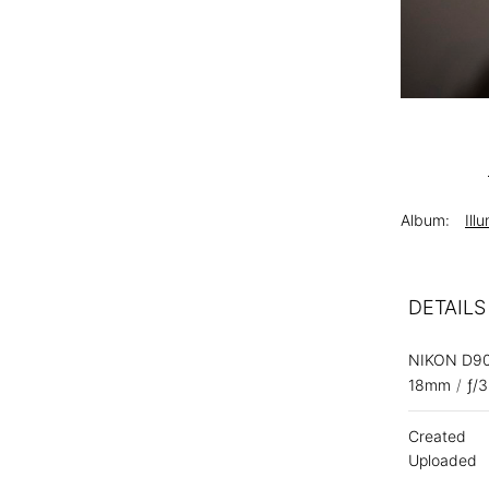
Album:
Ill
DETAILS
NIKON D9
18mm
/
ƒ/3
Created
Uploaded