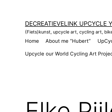
Ga
naar
de
DECREATIEVELINK UPCYCLE Y
inhoud
(Fiets)kunst, upcycle art, cycling art, bik
Home
About me “Hubert”
UpCycl
Upcycle our World Cycling Art Proje
Elke Pij