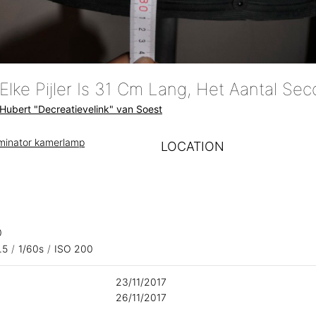
Hubert "Decreatievelink" van Soest
uminator kamerlamp
LOCATION
0
.5
/
1/60s
/
ISO 200
23/11/2017
26/11/2017