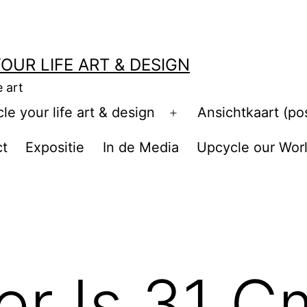
OUR LIFE ART & DESIGN
e art
e your life art & design
Ansichtkaart (po
Open
menu
ct
Expositie
In de Media
Upcycle our Wor
ler Is 31 