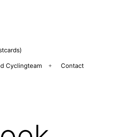
stcards)
ld Cyclingteam
Contact
Open
menu
roek