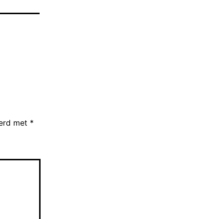
eerd met
*