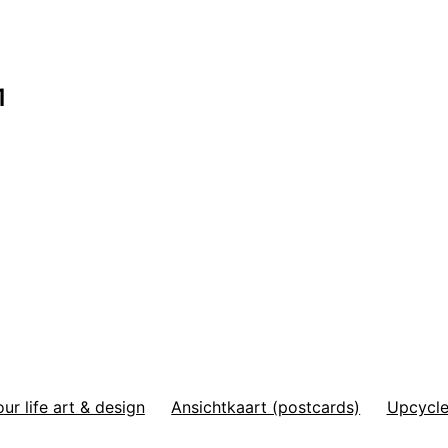
1
r life art & design
Ansichtkaart (postcards)
Upcycle