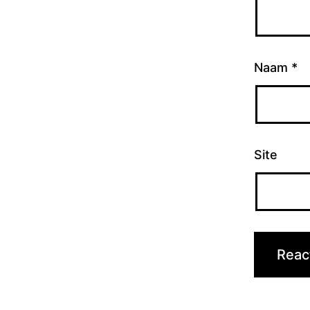
Naam
*
Site