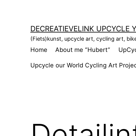
Ga
naar
de
DECREATIEVELINK UPCYCLE Y
inhoud
(Fiets)kunst, upcycle art, cycling art, bik
Home
About me “Hubert”
UpCycl
Upcycle our World Cycling Art Proje
Detaili