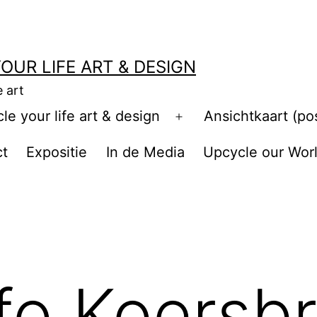
OUR LIFE ART & DESIGN
e art
e your life art & design
Ansichtkaart (po
Open
menu
ct
Expositie
In de Media
Upcycle our Wor
nfo Koersb