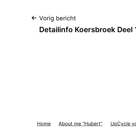
Bericht
Vorig bericht
Detailinfo Koersbroek Deel 
navigatie
Home
About me “Hubert”
UpCycle you