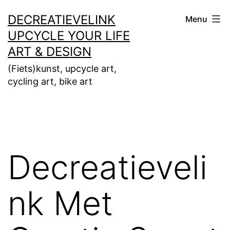
Ga
DECREATIEVELINK
Menu
naar
UPCYCLE YOUR LIFE
de
ART & DESIGN
inhoud
(Fiets)kunst, upcycle art,
cycling art, bike art
Decreatieveli
nk Met