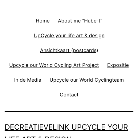
Home
About me “Hubert”
UpCycle your life art & design
Ansichtkaart (postcards)
Upcycle our World Cycling Art Project
Expositie
In de Media
Upcycle our World Cyclingteam
Contact
DECREATIEVELINK UPCYCLE YOUR