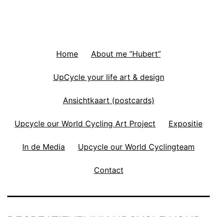
Home
About me “Hubert”
UpCycle your life art & design
Ansichtkaart (postcards)
Upcycle our World Cycling Art Project
Expositie
In de Media
Upcycle our World Cyclingteam
Contact