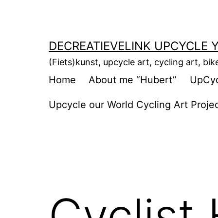
Ga
naar
de
DECREATIEVELINK UPCYCLE Y
inhoud
(Fiets)kunst, upcycle art, cycling art, bik
Home
About me “Hubert”
UpCycl
Upcycle our World Cycling Art Proje
Cyclist