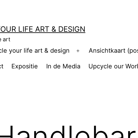
OUR LIFE ART & DESIGN
e art
e your life art & design
Ansichtkaart (po
Open
menu
ct
Expositie
In de Media
Upcycle our Wor
 Handlebar