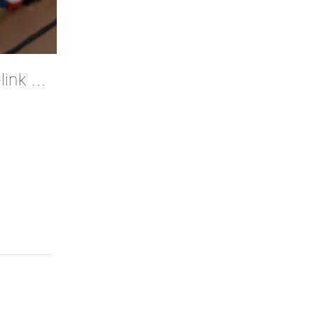
Cyclist Handlebar Cyclingart Decreatievelink Upcycle Our World Project