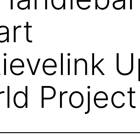
art
ievelink U
ld Project