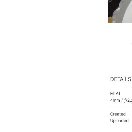
DETAILS
Mi A1
4mm
/
ƒ/2.
Created
Uploaded