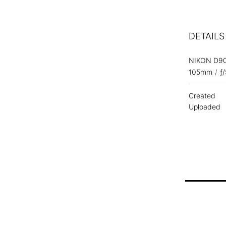
DETAILS
NIKON D9
105mm
/
ƒ
Created
Uploaded