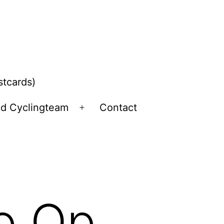
stcards)
ld Cyclingteam
Contact
Open
menu
go Op