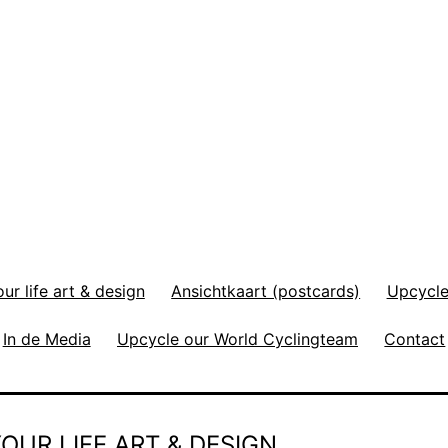
r life art & design
Ansichtkaart (postcards)
Upcycle
In de Media
Upcycle our World Cyclingteam
Contact
OUR LIFE ART & DESIGN