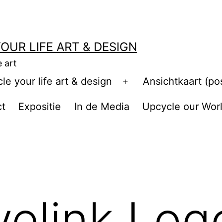
OUR LIFE ART & DESIGN
e art
e your life art & design
Ansichtkaart (po
Open
menu
ct
Expositie
In de Media
Upcycle our Wor
velink Lo