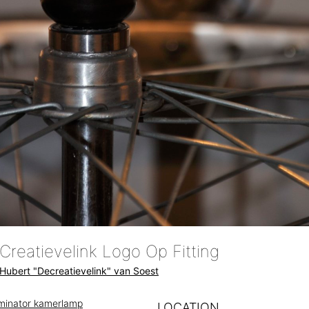
Creatievelink Logo Op Fitting
Hubert "Decreatievelink" van Soest
uminator kamerlamp
LOCATION