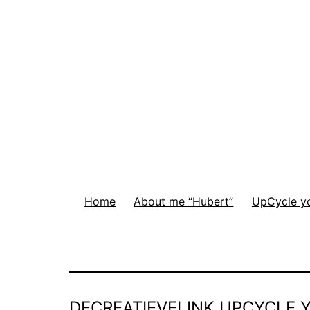
navigatie
Home
About me “Hubert”
UpCycle you
DECREATIEVELINK UPCYCLE Y