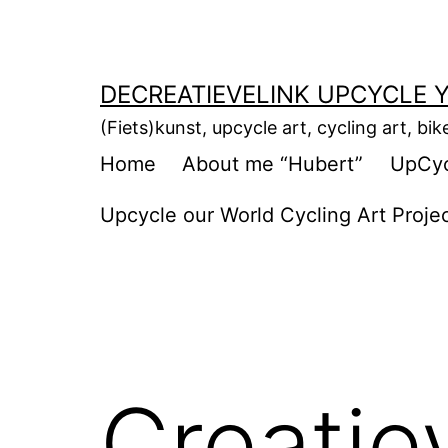
Ga
naar
de
DECREATIEVELINK UPCYCLE Y
inhoud
(Fiets)kunst, upcycle art, cycling art, bik
Home
About me “Hubert”
UpCycl
Upcycle our World Cycling Art Proje
Creatie