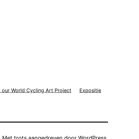
 our World Cycling Art Project
Expositie
Met trots aangedreven door
WordPress
.