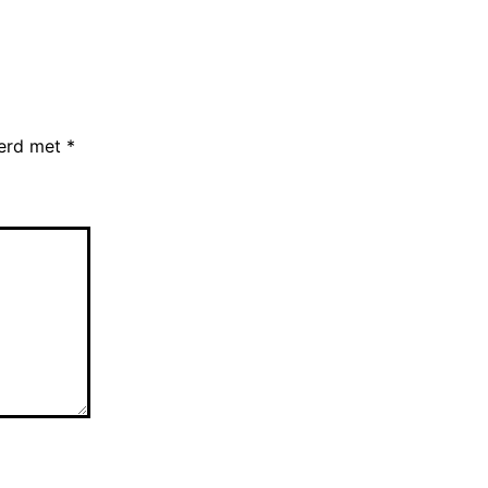
eerd met
*