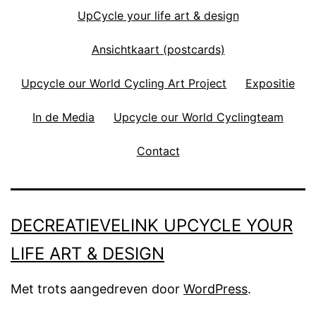
UpCycle your life art & design
Ansichtkaart (postcards)
Upcycle our World Cycling Art Project
Expositie
In de Media
Upcycle our World Cyclingteam
Contact
DECREATIEVELINK UPCYCLE YOUR
LIFE ART & DESIGN
Met trots aangedreven door
WordPress
.