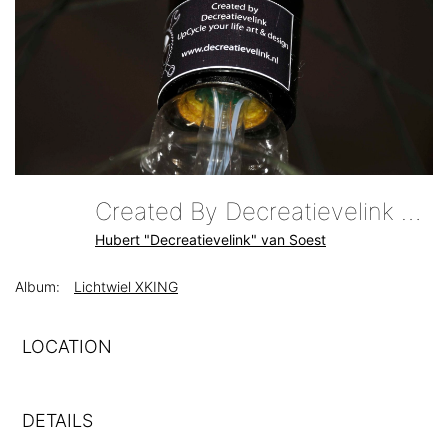
Created By Decreatievelink Upcycle Your Life Art & Design
Hubert "Decreatievelink" van Soest
Album:
Lichtwiel XKING
LOCATION
DETAILS