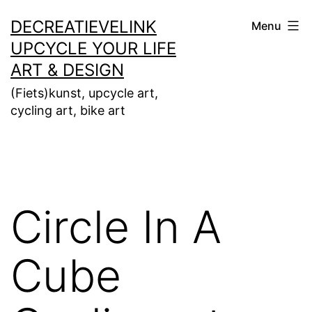
Ga
DECREATIEVELINK
Menu
naar
UPCYCLE YOUR LIFE
de
ART & DESIGN
inhoud
(Fiets)kunst, upcycle art,
cycling art, bike art
Circle In A
Cube