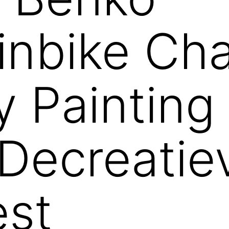
inbike Ch
 Painting
Decreatiev
est