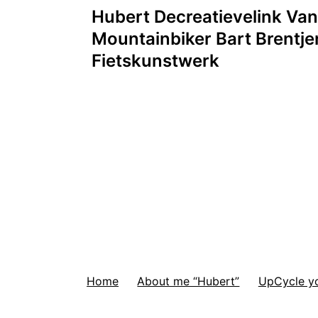
Hubert Decreatievelink Va
navigatie
Mountainbiker Bart Brentje
Fietskunstwerk
Home
About me “Hubert”
UpCycle you