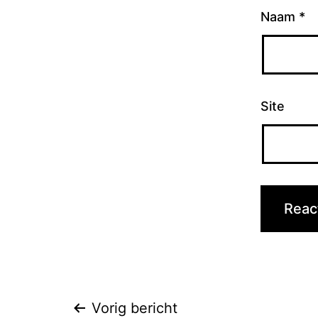
Naam
*
Site
Bericht
Vorig bericht