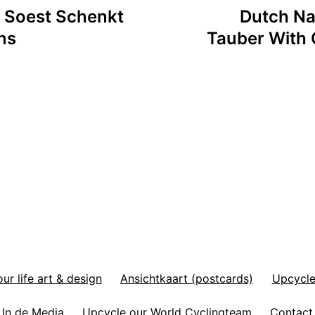
n Soest Schenkt
Dutch Na
ns
Tauber With 
r life art & design
Ansichtkaart (postcards)
Upcycle
In de Media
Upcycle our World Cyclingteam
Contact