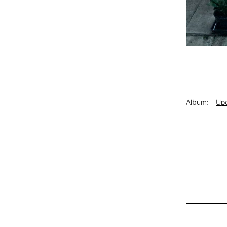
Album:
Upc