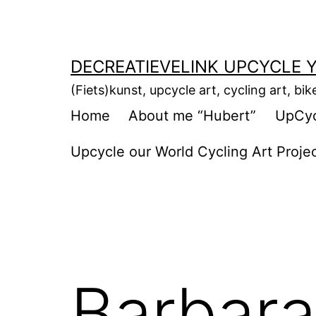
Ga
naar
de
DECREATIEVELINK UPCYCLE Y
inhoud
(Fiets)kunst, upcycle art, cycling art, bik
Home
About me “Hubert”
UpCycl
Upcycle our World Cycling Art Proje
Barbar