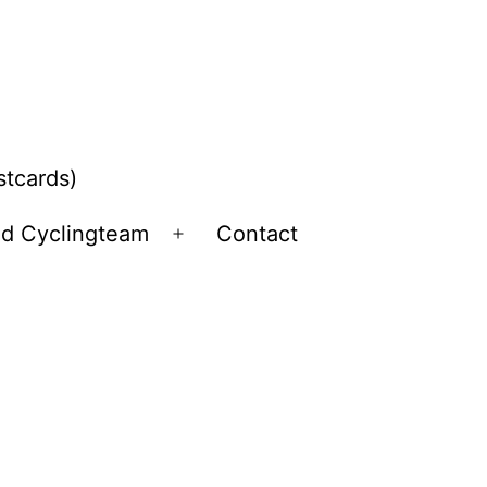
stcards)
ld Cyclingteam
Contact
Open
menu