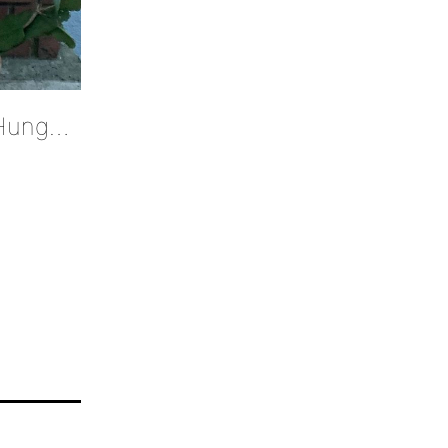
Barbara Benko Mountainbike Champion Hungary Painting By Hubert Decreatievelink Van Soest