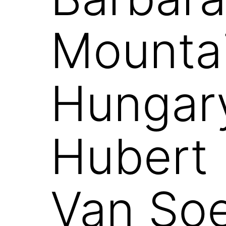
Mounta
Hungary
Hubert 
Van So