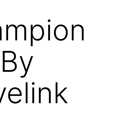
ampion
 By
elink