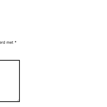
eerd met
*