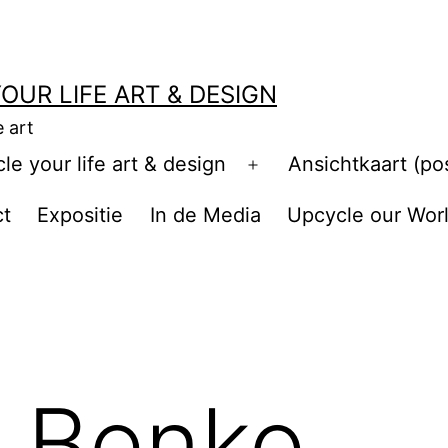
OUR LIFE ART & DESIGN
e art
e your life art & design
Ansichtkaart (po
Open
menu
ct
Expositie
In de Media
Upcycle our Wor
a Benko