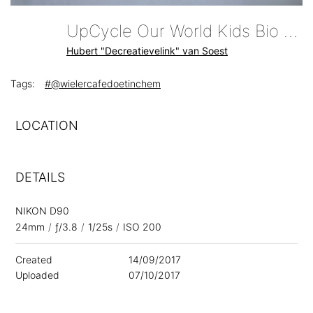
UpCycle Our World Kids Bio Katoenen T-Shirt Aan De Hangjefietsaaneenstuuraandemuur Fietsophangers
Hubert "Decreatievelink" van Soest
Tags:
#@wielercafedoetinchem
LOCATION
DETAILS
NIKON D90
24mm
/
ƒ/3.8
/
1/25s
/
ISO 200
Created
14/09/2017
Uploaded
07/10/2017