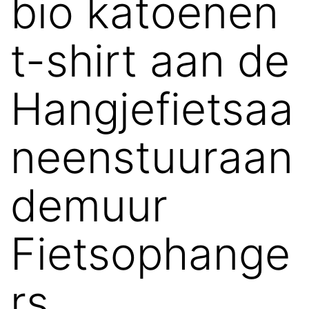
bio katoenen
t-shirt aan de
Hangjefietsaa
neenstuuraan
demuur
Fietsophange
rs