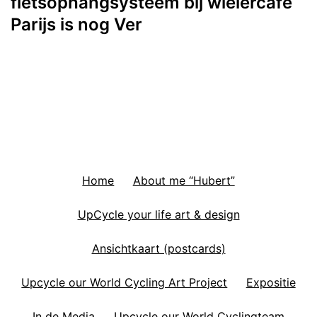
fietsophangsysteem bij wielercafe
Parijs is nog Ver
Home
About me “Hubert”
UpCycle your life art & design
Ansichtkaart (postcards)
Upcycle our World Cycling Art Project
Expositie
In de Media
Upcycle our World Cyclingteam