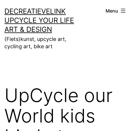
Ga
DECREATIEVELINK
Menu
naar
UPCYCLE YOUR LIFE
de
ART & DESIGN
inhoud
(Fiets)kunst, upcycle art,
cycling art, bike art
UpCycle our
World kids