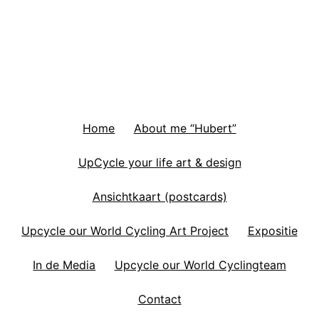
Home
About me “Hubert”
UpCycle your life art & design
Ansichtkaart (postcards)
Upcycle our World Cycling Art Project
Expositie
In de Media
Upcycle our World Cyclingteam
Contact