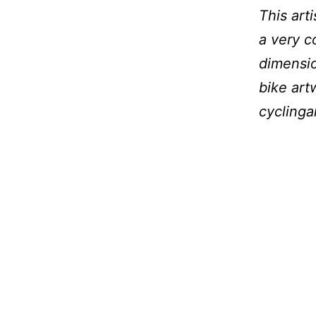
This art
a very c
dimensio
bike art
cyclinga