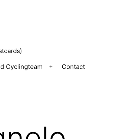
stcards)
ld Cyclingteam
Contact
Open
menu
gnolo