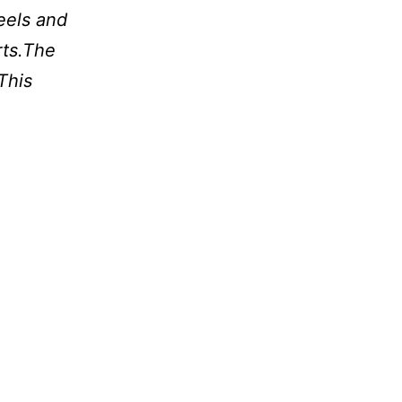
eels and
rts.The
This