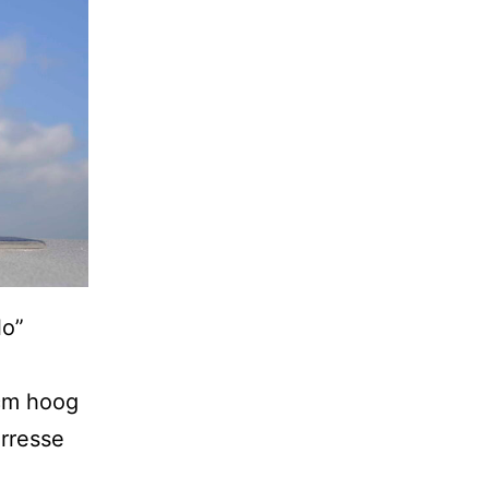
lo”
 cm hoog
erresse