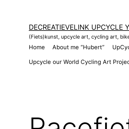
Ga
naar
de
DECREATIEVELINK UPCYCLE Y
inhoud
(Fiets)kunst, upcycle art, cycling art, bik
Home
About me “Hubert”
UpCycl
Upcycle our World Cycling Art Proje
Racefi