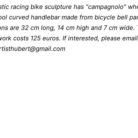
istic racing bike sculpture has “campagnolo” wh
ool curved handlebar made from bicycle bell pa
ns are 32 cm long, 14 cm high and 7 cm wide. 
work costs 125 euros. If interested, please email
rtisthubert@gmail.com