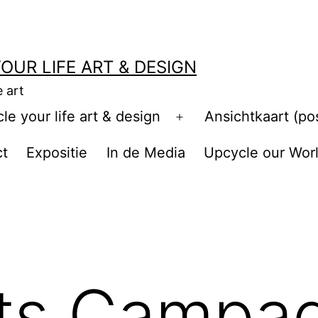
OUR LIFE ART & DESIGN
e art
e your life art & design
Ansichtkaart (po
Open
menu
ct
Expositie
In de Media
Upcycle our Wor
ets Campa