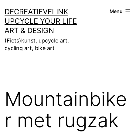
Ga
DECREATIEVELINK
Menu
naar
UPCYCLE YOUR LIFE
de
ART & DESIGN
inhoud
(Fiets)kunst, upcycle art,
cycling art, bike art
Mountainbike
r met rugzak