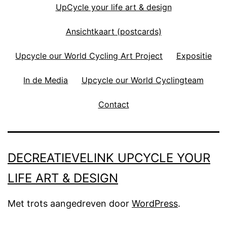
UpCycle your life art & design
Ansichtkaart (postcards)
Upcycle our World Cycling Art Project
Expositie
In de Media
Upcycle our World Cyclingteam
Contact
DECREATIEVELINK UPCYCLE YOUR
LIFE ART & DESIGN
Met trots aangedreven door
WordPress
.