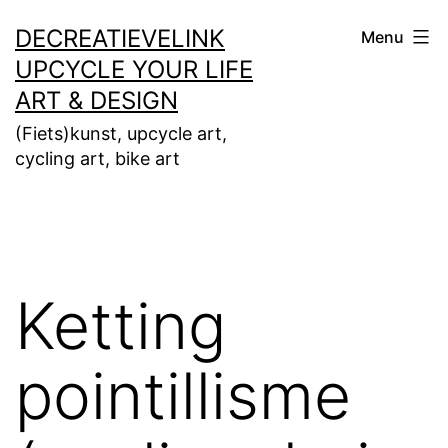
Ga
DECREATIEVELINK
Menu
naar
UPCYCLE YOUR LIFE
de
ART & DESIGN
inhoud
(Fiets)kunst, upcycle art,
cycling art, bike art
Ketting
pointillisme