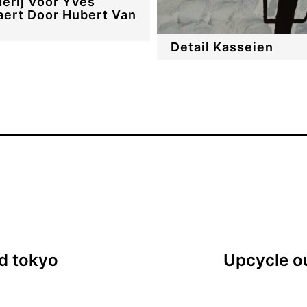
derij Voor Yves
ert Door Hubert Van
Detail Kasseien
d tokyo
Upcycle ou