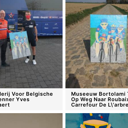
derij Voor Belgische
Museeuw Bortolami 
enner Yves
Op Weg Naar Roubai
aert
Carrefour De L\'arbr