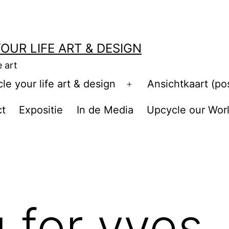
OUR LIFE ART & DESIGN
e art
e your life art & design
Ansichtkaart (po
Open
menu
ct
Expositie
In de Media
Upcycle our Wor
g for yves