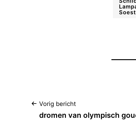
Schil
Lampa
Soest
Bericht
Vorig bericht
dromen van olympisch gou
navigatie