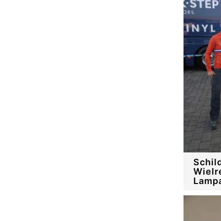
Schil
Wielr
Lamp