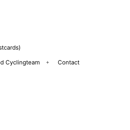
stcards)
ld Cyclingteam
Contact
Open
menu