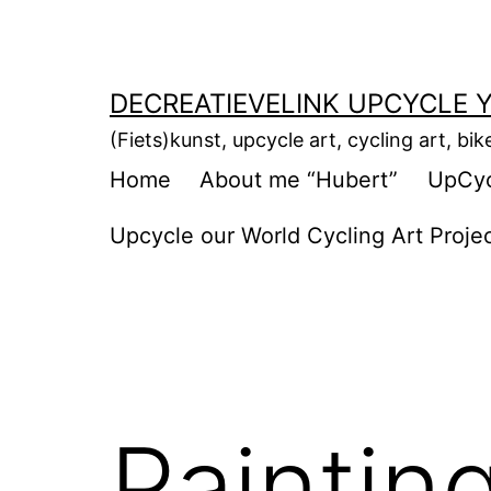
Ga
naar
de
DECREATIEVELINK UPCYCLE Y
inhoud
(Fiets)kunst, upcycle art, cycling art, bik
Home
About me “Hubert”
UpCycl
Upcycle our World Cycling Art Proje
Paintin