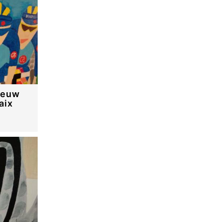
eeuw
aix