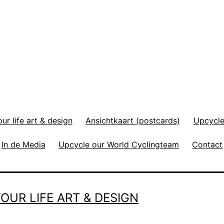
r life art & design
Ansichtkaart (postcards)
Upcycle
In de Media
Upcycle our World Cyclingteam
Contact
OUR LIFE ART & DESIGN