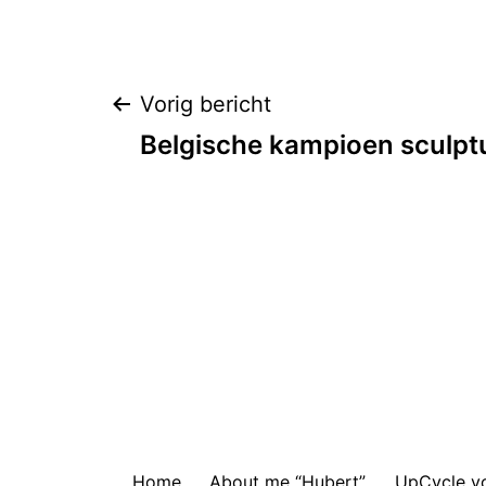
Bericht
Vorig bericht
Belgische kampioen sculpt
navigatie
Home
About me “Hubert”
UpCycle you