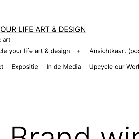
OUR LIFE ART & DESIGN
e art
e your life art & design
Ansichtkaart (po
Open
menu
ct
Expositie
In de Media
Upcycle our Wor
 Brand wi