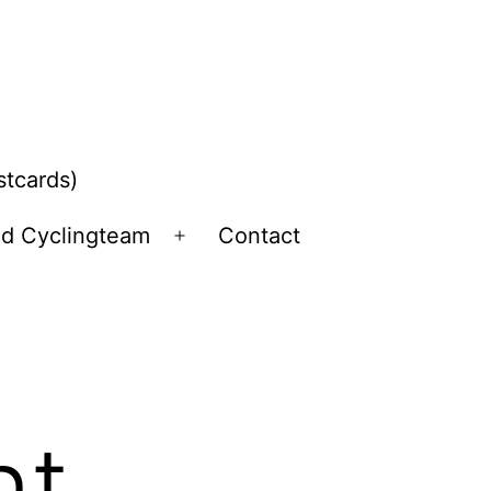
stcards)
ld Cyclingteam
Contact
Open
menu
nt