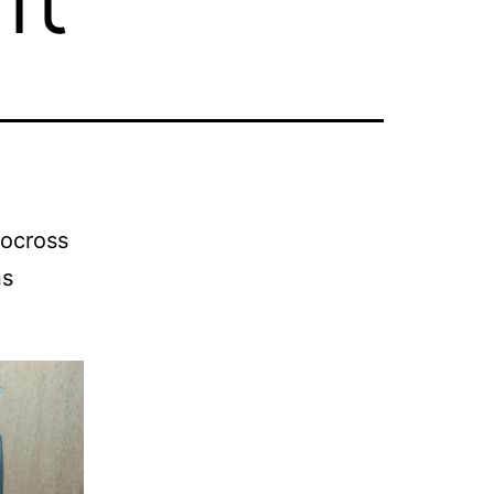
locross
ns