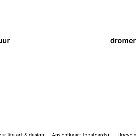
uur
dromen
r life art & design
Ansichtkaart (postcards)
Upcycle