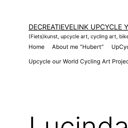
Ga
naar
de
DECREATIEVELINK UPCYCLE Y
inhoud
(Fiets)kunst, upcycle art, cycling art, bik
Home
About me “Hubert”
UpCycl
Upcycle our World Cycling Art Proje
Lucinda