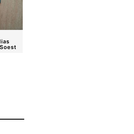
lias
 Soest