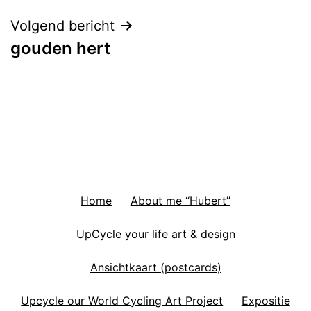
Volgend bericht
gouden hert
Home
About me “Hubert”
UpCycle your life art & design
Ansichtkaart (postcards)
Upcycle our World Cycling Art Project
Expositie