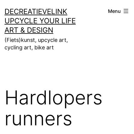
Ga
DECREATIEVELINK
Menu
naar
UPCYCLE YOUR LIFE
de
ART & DESIGN
inhoud
(Fiets)kunst, upcycle art,
cycling art, bike art
Hardlopers
runners