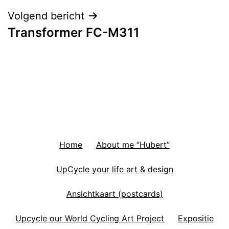
Volgend bericht
Transformer FC-M311
Home
About me “Hubert”
UpCycle your life art & design
Ansichtkaart (postcards)
Upcycle our World Cycling Art Project
Expositie